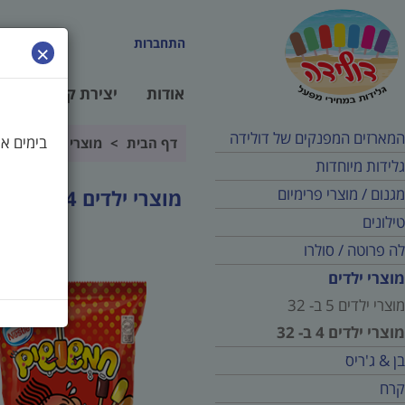
התחברות
×
אודות
יצירת קשר
זמנ
המארזים המפנקים של דולידה
בימים א' - ה' 
דף הבית
>
מוצרי ילדים
>
מוצרי
גלידות מיוחדות
מגנום / מוצרי פרימיום
מוצרי ילדים 4 ב- 32
טילונים
לה פרוטה / סולרו
מוצרי ילדים
מוצרי ילדים 5 ב- 32
מוצרי ילדים 4 ב- 32
בן & ג'ריס
קרח